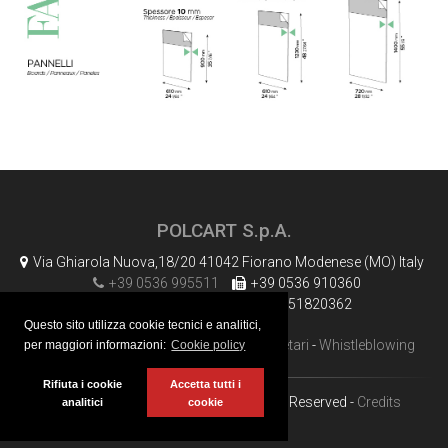
POLCART S.p.A.
Via Ghiarola Nuova,18/20 41042 Fiorano Modenese (MO) Italy
+39 0536 995511
+39 0536 910360
info@polcart.it
P.Iva 01951820362
Questo sito utilizza cookie tecnici e analitici,
Privacy policy
-
Cookie policy
-
Dati societari
-
Whistleblowing
per maggiori informazioni:
Cookie policy
Rifiuta i cookie
Accetta tutti i
Copyright © 2023
POLCART
. All Rights Reserved -
Credits
analitici
cookie